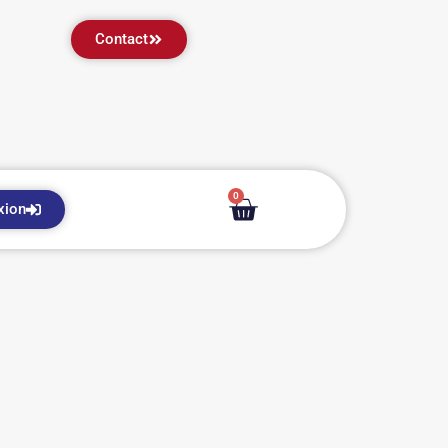
Contact
0
xion