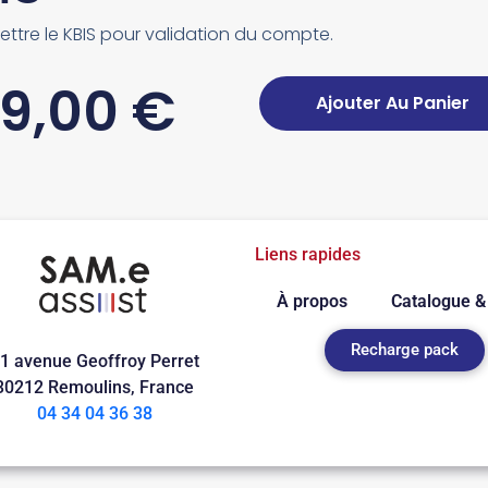
ttre le KBIS pour validation du compte.
9,00
€
Ajouter Au Panier
Liens rapides
À propos
Catalogue & 
Recharge pack
1 avenue Geoffroy Perret
30212 Remoulins, France
04 34 04 36 38