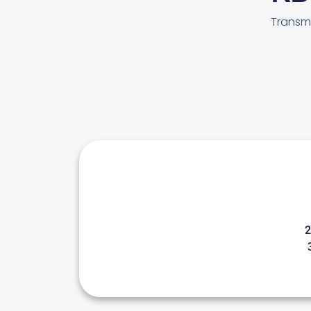
Transme
2