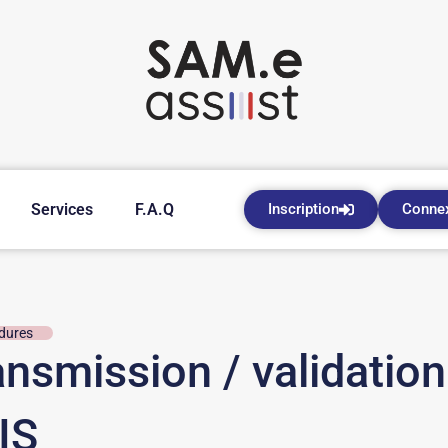
Services
F.A.Q
Inscription
Conne
dures
ansmission / validation
IS